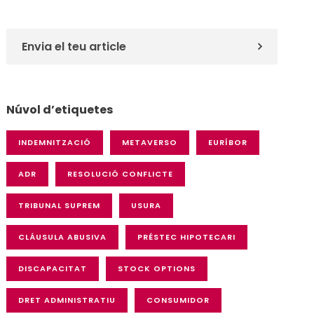
Envia el teu article
Núvol d’etiquetes
INDEMNITZACIÓ
METAVERSO
EURÍBOR
ADR
RESOLUCIÓ CONFLICTE
TRIBUNAL SUPREM
USURA
CLÁUSULA ABUSIVA
PRÉSTEC HIPOTECARI
DISCAPACITAT
STOCK OPTIONS
DRET ADMINISTRATIU
CONSUMIDOR