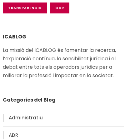
TRANSPARENCIA
ODR
ICABLOG
La missió del ICABLOG és fomentar la recerca,
l’exploració
contínua
, la
sensibilitat
jurídica i el
debat
entre
tots
els
operadors
jurídics
per a
millorar
la
professió
i
impactar en la
societat
.
Categories del Blog
Administratiu
ADR