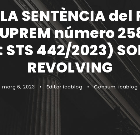
A SENTÈNCIA del PL
SUPREM número 258/
j: STS 442/2023) S
REVOLVING
març 6, 2023
•
Editor icablog
•
Consum
,
icablog