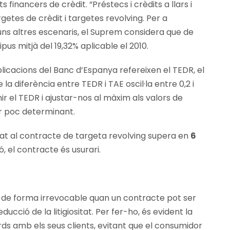
s financers de crèdit. “Préstecs i crèdits a llars i
getes de crèdit i targetes revolving. Per a
ns altres escenaris, el Suprem considera que de
us mitjà del 19,32% aplicable el 2010.
blicacions del Banc d’Espanya refereixen el TEDR, el
a diferència entre TEDR i TAE oscil·la entre 0,2 i
r el TEDR i ajustar-nos al màxim als valors de
er poc determinant.
icat al contracte de targeta revolving supera en
6
, el contracte és usurari.
n de forma irrevocable quan un contracte pot ser
ucció de la litigiositat. Per fer-ho, és evident la
rds amb els seus clients, evitant que el consumidor