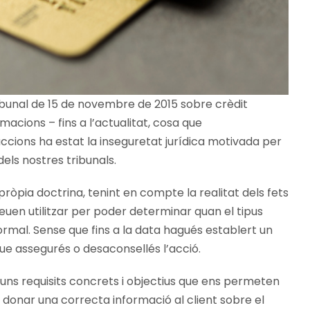
ibunal de 15 de novembre de 2015 sobre crèdit
acions – fins a l’actualitat, cosa que
cions ha estat la inseguretat jurídica motivada per
 dels nostres tribunals.
pròpia doctrina, tenint en compte la realitat dels fets
deuen utilitzar per poder determinar quan el tipus
normal. Sense que fins a la data hagués establert un
e assegurés o desaconsellés l’acció.
 uns requisits concrets i objectius que ens permeten
r donar una correcta informació al client sobre el