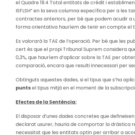
el Quadre 19.4 Total entitats de crèdit i establiment
ISFLSH” en la seva columna específica per a les tar
contractes anteriors, per bé que podem acudir a u
forma orientativa hauríem de tenir en compte el tip
Es valorarà la TAE de l’operació. Per bé que les pu
cert és que el propi Tribunal Suprem considera que l
0,3%, que hauríem d’aplicar sobre la TAE per obteni
comparació, encara que resulti innecessari per s
Obtinguts aquestes dades, si el tipus que s’ha apl
punts
el tipus mitjà en el moment de la subscripció
Efectes de la Sentència:
El disposar d’unes dades concretes que defineixe
declarat usurer, hauria de comportar la dràstica red
necessitat que les entitats optin per arribar a aco