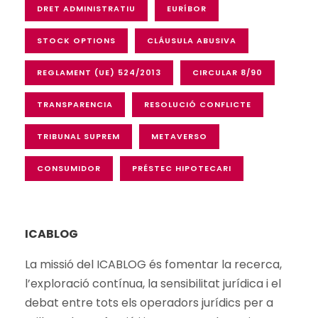
DRET ADMINISTRATIU
EURÍBOR
STOCK OPTIONS
CLÁUSULA ABUSIVA
REGLAMENT (UE) 524/2013
CIRCULAR 8/90
TRANSPARENCIA
RESOLUCIÓ CONFLICTE
TRIBUNAL SUPREM
METAVERSO
CONSUMIDOR
PRÉSTEC HIPOTECARI
ICABLOG
La missió del ICABLOG és fomentar la recerca,
l’exploració
contínua
, la
sensibilitat
jurídica i el
debat
entre
tots
els
operadors
jurídics
per a