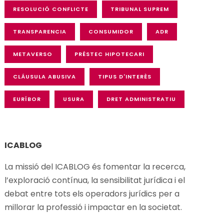
RESOLUCIÓ CONFLICTE
TRIBUNAL SUPREM
TRANSPARENCIA
CONSUMIDOR
ADR
METAVERSO
PRÉSTEC HIPOTECARI
CLÁUSULA ABUSIVA
TIPUS D'INTERÈS
EURÍBOR
USURA
DRET ADMINISTRATIU
ICABLOG
La missió del ICABLOG és fomentar la recerca,
l’exploració
contínua
, la
sensibilitat
jurídica i el
debat
entre
tots
els
operadors
jurídics
per a
millorar
la
professió
i
impactar en la
societat
.