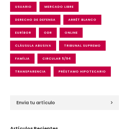
USUARIO
MERCADO LIBRE
DERECHO DE DEFENSA
ARRÊT BLANCO
EURÍBOR
ODR
ONLINE
CLÁUSULA ABUSIVA
TRIBUNAL SUPREMO
FAMÍLIA
CIRCULAR 5/94
TRANSPARENCIA
PRÉSTAMO HIPOTECARIO
Envia tu artículo
Artículos Recientes