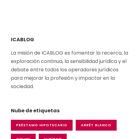
ICABLOG
La misión de ICABLOG es fomentar la recerca,
la
exploración
continua
, la
sensibilidad
jurídica y el
debate
entre
todos
los
operadores
jurídicos
para
mejorar
la
profesión
y
impactar en la
sociedad
.
Nube de etiquetas
PRÉSTAMO HIPOTECARIO
ARRÊT BLANCO
ONLINE
EURÍBOR