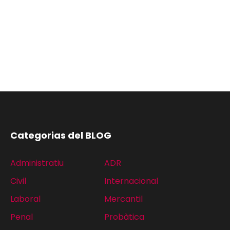
Categorias del BLOG
Administratiu
ADR
Civil
Internacional
Laboral
Mercantil
Penal
Probàtica