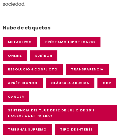
sociedad
.
Nube de etiquetas
METAVERSO
PRÉSTAMO HIPOTECARIO
ONLINE
EURÍBOR
RESOLUCIÓN CONFLICTO
TRANSPARENCIA
ARRÊT BLANCO
CLÁUSULA ABUSIVA
ODR
CÁNCER
SENTENCIA DEL TJUE DE 12 DE JULIO DE 2011:
L’OREAL CONTRA EBAY
TRIBUNAL SUPREMO
TIPO DE INTERÉS