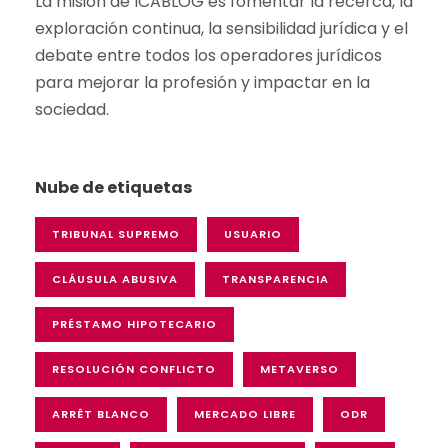
La misión de ICABLOG es fomentar la recerca,
la
exploración
continua
, la
sensibilidad
jurídica y el
debate
entre
todos
los
operadores
jurídicos
para
mejorar
la
profesión
y
impactar en la
sociedad
.
Nube de etiquetas
TRIBUNAL SUPREMO
USUARIO
CLÁUSULA ABUSIVA
TRANSPARENCIA
PRÉSTAMO HIPOTECARIO
RESOLUCIÓN CONFLICTO
METAVERSO
ARRÊT BLANCO
MERCADO LIBRE
ODR